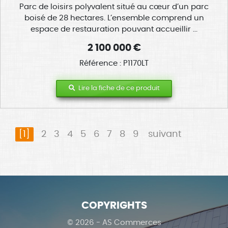
Parc de loisirs polyvalent situé au cœur d’un parc
boisé de 28 hectares. L’ensemble comprend un
espace de restauration pouvant accueillir ...
2 100 000 €
Référence : P1170LT
Lire la fiche de ce produit
[1]
2
3
4
5
6
7
8
9
suivant
COPYRIGHTS
© 2026 - AS Commerces